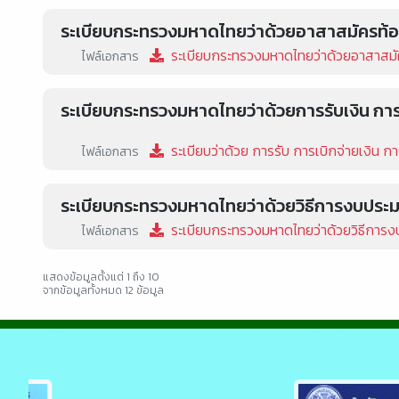
ระเบียบกระทรวงมหาดไทยว่าด้วยอาสาสมัครท้อง
ระเบียบกระทรวงมหาดไทยว่าด้วยอาสาสมั
ไฟล์เอกสาร
ระเบียบกระทรวงมหาดไทยว่าด้วยการรับเงิน การ
ระเบียบว่าด้วย การรับ การเบิกจ่ายเงิน ก
ไฟล์เอกสาร
ระเบียบกระทรวงมหาดไทยว่าด้วยวิธีการงบประ
ระเบียบกระทรวงมหาดไทยว่าด้วยวิธีการง
ไฟล์เอกสาร
แสดงข้อมูลตั้งแต่ 1 ถึง 10
จากข้อมูลทั้งหมด 12 ข้อมูล