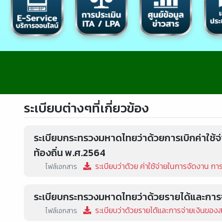
ระเบียบต่างๆที่เกี่ยวข้อง
ระเบียบกระทรวงมหาดไทยว่าด้วยการเบิกค่าใช
ท้องถิ่น พ.ศ.2564
ระเบียบว่าด้วย ค่าใช้จ่ายในการจัดงาน กา
ไฟล์เอกสาร
ระเบียบกระทรวงมหาดไทยว่าด้วยรายได้และการ
ระเบียบว่าด้วยรายได้และการจ่ายเงินของ
ไฟล์เอกสาร