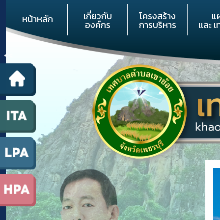
เกี่ยวกับ
โครงสร้าง
แ
หน้าหลัก
องค์กร
การบริหาร
เเละ 
<<