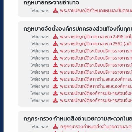
กฏหมายกระจายอำนาจ
พระราชบัญญัติกำหนดแผนและขั้นตอนกา
ไฟล์เอกสาร
กฏหมายจัดตั้งองค์กรปกครองส่วนท้องถิ่นทุก
พระราชบัญญัติเทศบาล พ.ศ.2496 แก้ไขเพ
ไฟล์เอกสาร
พระราชบัญญัติเทศบาล พ.ศ.2562 (ฉบับท
ไฟล์เอกสาร
พระราชบัญญัติระเบียบบริหารราชการ
ไฟล์เอกสาร
พระราชบัญญัติระเบียบบริหารราชการกร
ไฟล์เอกสาร
พระราชบัญญัติระเบียบบริหารราชการเม
ไฟล์เอกสาร
พระราชบัญญัติระเบียบบริหารราชการเมื
ไฟล์เอกสาร
พระราชบัญญัติสภาตำบลและองค์การบริหา
ไฟล์เอกสาร
พระราชบัญญัติสภาตำบลและองค์การบริห
ไฟล์เอกสาร
พระราชบัญญัติองค์การบริหารส่วนจังหวั
ไฟล์เอกสาร
พระราชบัญญัติองค์การบริหารส่วนจังหวั
ไฟล์เอกสาร
กฎกระทรวง กําหนดสิงอํานวยความสะดวกในอา
กฎกระทรวงกำหนดสิ่งอำนวยความสะดว
ไฟล์เอกสาร