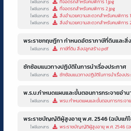
ที่จอดรถสำหรับคนพิการ 1.jpg
ไฟล์เอกสาร
ที่จอดรถสำหรับคนพิการ 2.jpg
ไฟล์เอกสาร
สิ่งอำนวยความสะดวกสำหรับคนพิการ 1
ไฟล์เอกสาร
สิ่งอำนวยความสะดวกสำหรับคนพิการ 2
ไฟล์เอกสาร
พระราชกฤษฎีกา กำหนดอัตราภาษีที่ดินและสิ่
ภาษีที่ดิน สิ่งปลูกสร้าง.pdf
ไฟล์เอกสาร
ซักซ้อมแนวทางปฏิบัติในการนำเรื่องประกาศ
ซักซ้อมแนวทางปฏิบัติในการนำเรื่องปร
ไฟล์เอกสาร
พ.ร.บ.กำหนดแผนและขั้นตอนการกระจายอำน
พรบ.กำหนดแผนและขั้นตอนการกระจายอ
ไฟล์เอกสาร
พระราชบัญญัติผู้สูงอายุ พ.ศ. 2546 (ฉบับแก้
พระราชบัญญัติผู้สูงอายุ พ.ศ. 2546 (ฉ
ไฟล์เอกสาร