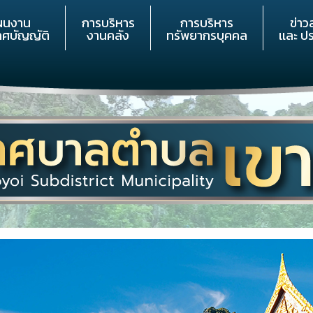
ผนงาน
การบริหาร
การบริหาร
ข่าว
เทศบัญญัติ
งานคลัง
ทรัพยากรบุคคล
เเละ ป