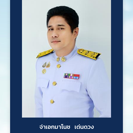
จ่าเอกมาโนช เด่นดวง